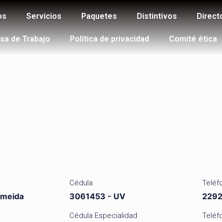
os
Servicios
Paquetes
Distintivos
Direct
sa de Trabajo
Política de privacidad
Comité ética
Cédula
Teléf
Almeida
3061453 - UV
229
Cédula Especialidad
Teléf